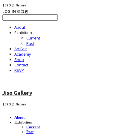
LOG IN
로그인
About
Exhibition
Current
Past
Art Fair
Academy
Shop
Contact
RSVP
Jiso Gallery
About
Exhibition
Current
Past