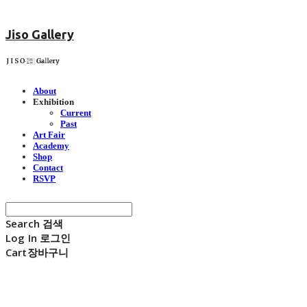
Jiso Gallery
About
Exhibition
Current
Past
Art Fair
Academy
Shop
Contact
RSVP
Search
검색
Log In
로그인
Cart
장바구니