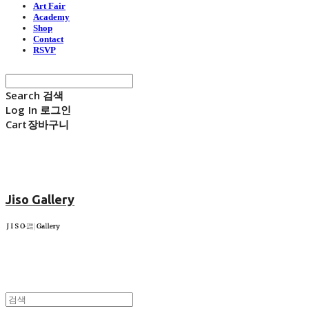
Art Fair
Academy
Shop
Contact
RSVP
Search
검색
Log In
로그인
Cart
장바구니
Jiso Gallery